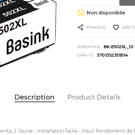
Non disponibile
Previous
Add to
Reference
BK-E502XL_10
EAN-13
3701352359514
Description
Product Details
enta, 2 Jaune - Installation facile - Haut Rendement de