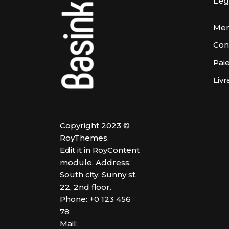
Lég
Men
Cond
Pai
Livr
Copyright 2023 ©
RoyThemes.
Edit it in RoyContent
module. Address:
South city, Sunny st.
22, 2nd floor.
Phone: +0 123 456
78
Mail: