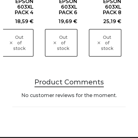
EPSON
EPSON
EPSON
603XL
603XL
603XL
PACK 4
PACK 6
PACK 8
Price
Price
Price
18,59 €
19,69 €
25,19 €
Out
Out
Out
of
of
of
stock
stock
stock
Product Comments
No customer reviews for the moment.